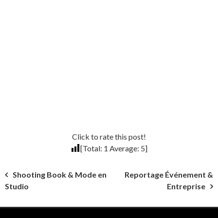
Click to rate this post!
[Total:
1
Average:
5
]
Navigation
Shooting Book & Mode en
Reportage Événement &
Studio
Entreprise
de
l’article