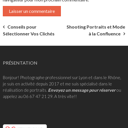
Navigation
Conseils pour
Shooting Portraits et Mode
Sélectionner Vos Clichés
à la Confluence
de
l’article
PRÉSENTATION
Bonjour! Photographe professionnel sur Lyon et dans le Rhône,
je suis en activité depuis 2017 et me suis spécialisé dans le
réalisation de portraits
.
Envoyez un message pour réserver
ou
appelez au 06 67 47 21 29. A très vite!!