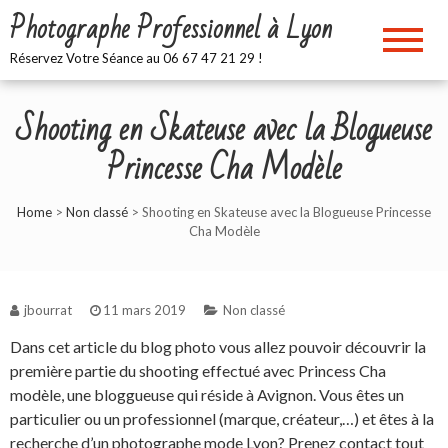
Skip
Photographe Professionnel à Lyon
to
content
Réservez Votre Séance au 06 67 47 21 29 !
Shooting en Skateuse avec la Blogueuse
Princesse Cha Modèle
Home
>
Non classé
>
Shooting en Skateuse avec la Blogueuse Princesse
Cha Modèle
jbourrat
11 mars 2019
Non classé
Dans cet article du blog photo vous allez pouvoir découvrir la
première partie du shooting effectué avec Princess Cha
modèle, une bloggueuse qui réside à Avignon. Vous êtes un
particulier ou un professionnel (marque, créateur,…) et êtes à la
recherche d’un
photographe mode Lyon
? Prenez contact tout